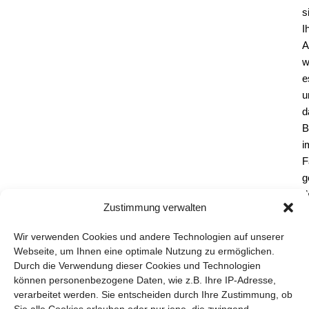
s
I
A
w
e
d
B
i
F
g
d
Zustimmung verwalten
b
a
Wir verwenden Cookies und andere Technologien auf unserer
Webseite, um Ihnen eine optimale Nutzung zu ermöglichen.
Durch die Verwendung dieser Cookies und Technologien
können personenbezogene Daten, wie z.B. Ihre IP-Adresse,
verarbeitet werden. Sie entscheiden durch Ihre Zustimmung, ob