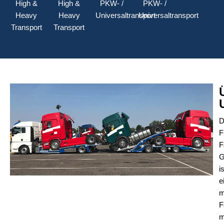
High &
High &
PKW- /
PKW- /
Heavy
Heavy
Universaltransport
Universaltransport
Transport
Transport
D
F
is
e
m
F
m