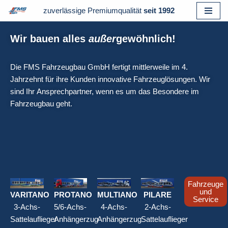
zuverlässige Premiumqualität
seit 1992
Zum
Wir bauen alles
außer
gewöhnlich!
Inhalt
springen
Die FMS Fahrzeugbau GmbH fertigt mittlerweile im 4.
Jahrzehnt für ihre Kunden innovative Fahrzeuglösungen. Wir
sind Ihr Ansprechpartner, wenn es um das Besondere im
Fahrzeugbau geht.
Fahrzeuge
und
VARITANO
PROTANO
MULTIANO
PILARE
Service
3-Achs-
5/6-Achs-
4-Achs-
2-Achs-
Sattelauflieger
Anhängerzug
Anhängerzug
Sattelauflieger